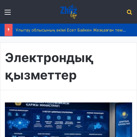
Menu
І
Ұлытау облысының әкімі Есет Байкен Жезқазған темір жол вокзалындағы жаңғырту жұмыстарын бақылады
Электрондық
қызметтер