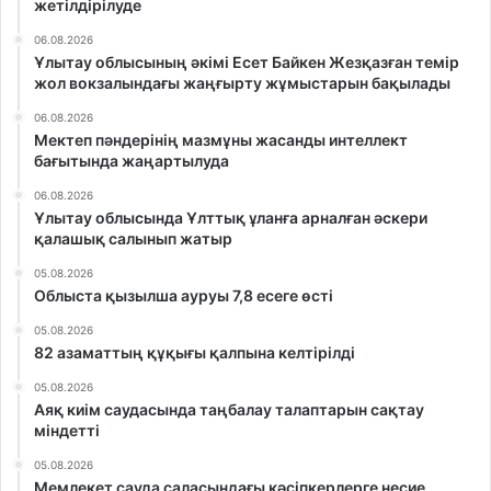
жетілдірілуде
06.08.2026
Ұлытау облысының әкімі Есет Байкен Жезқазған темір
жол вокзалындағы жаңғырту жұмыстарын бақылады
06.08.2026
Мектеп пәндерінің мазмұны жасанды интеллект
бағытында жаңартылуда
06.08.2026
Ұлытау облысында Ұлттық ұланға арналған әскери
қалашық салынып жатыр
05.08.2026
Облыста қызылша ауруы 7,8 есеге өсті
05.08.2026
82 азаматтың құқығы қалпына келтірілді
05.08.2026
Аяқ киім саудасында таңбалау талаптарын сақтау
міндетті
05.08.2026
Мемлекет сауда саласындағы кәсіпкерлерге несие