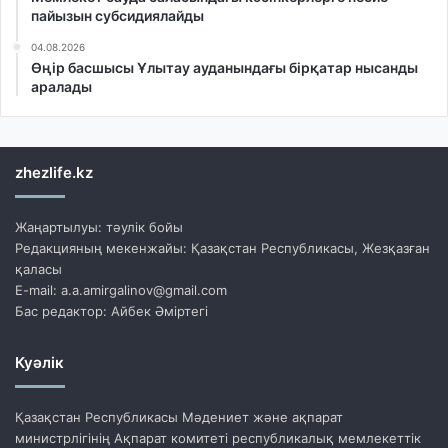
пайызын субсидиялайды
04.08.2026
Өңір басшысы Ұлытау ауданындағы бірқатар нысанды
аралады
zhezlife.kz
Жаңартылуы: тәулік бойы
Редакцияның мекенжайы: Қазақстан Республикасы, Жезқазған
қаласы
E-mail: a.a.amirgalinov@gmail.com
Бас редактор: Айбек Әміртегі
Куәлік
Қазақстан Республикасы Мәдениет және ақпарат
министрлігінің Ақпарат комитеті республикалық мемлекеттік