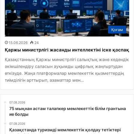
Қоғам
15.06.2026
24
Қаржы министрлігі жасанды интеллектіні іске қоспақ
Қазақстанның Қаржы министрлігі салықтық және кедендік
әкімшілендіру саласын ауқымды цифрлық жаңғыртудан
өткізуде. Жаңа платформалар мемлекеттік қызметтердің
тиімділігін арттырып, азаматтар мен…
07.08.2026
75 мыңнан астам талапкер мемлекеттік білім грантына
ие болды
07.08.2026
Қазақстанда туризмді мемлекеттік қолдау тетіктері