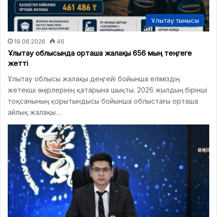
Ұлытау тынысы
19.06.2026
46
Ұлытау облысында орташа жалақы 656 мың теңгеге
жетті
Ұлытау облысы жалақы деңгейі бойынша еліміздің
жетекші өңірлерінің қатарына шықты. 2026 жылдың бірінші
тоқсанының қорытындысы бойынша облыстағы орташа
айлық жалақы…