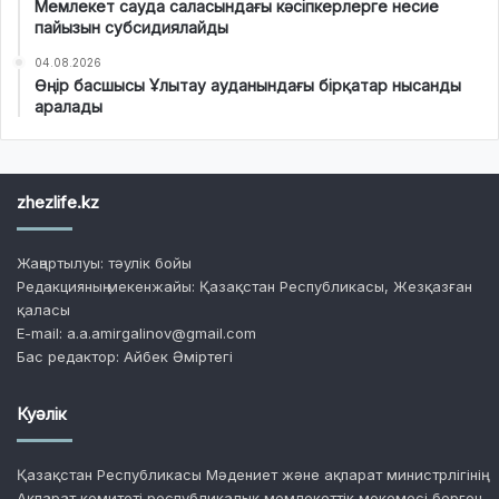
Мемлекет сауда саласындағы кәсіпкерлерге несие
пайызын субсидиялайды
04.08.2026
Өңір басшысы Ұлытау ауданындағы бірқатар нысанды
аралады
zhezlife.kz
Жаңартылуы: тәулік бойы
Редакцияның мекенжайы: Қазақстан Республикасы, Жезқазған
қаласы
E-mail: a.a.amirgalinov@gmail.com
Бас редактор: Айбек Әміртегі
Куәлік
Қазақстан Республикасы Мәдениет және ақпарат министрлігінің
Ақпарат комитеті республикалық мемлекеттік мекемесі берген