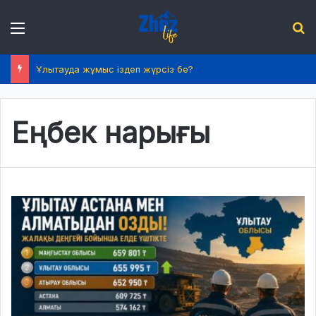
Menu
І
Ұлытауда жұмыс іздеп жүрсіз бе?
Еңбек нарығы