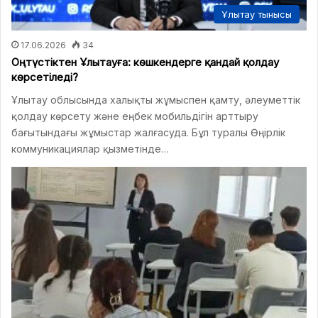
Ұлытау тынысы
17.06.2026
34
Оңтүстіктен Ұлытауға: көшкендерге қандай қолдау
көрсетіледі?
Ұлытау облысында халықты жұмыспен қамту, әлеуметтік
қолдау көрсету және еңбек мобильдігін арттыру
бағытындағы жұмыстар жалғасуда. Бұл туралы Өңірлік
коммуникациялар қызметінде…