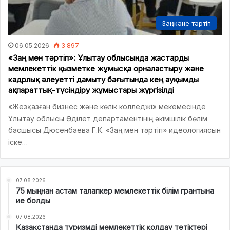
Заң және тәртіп
06.05.2026
3 897
«Заң мен тәртіп»: Ұлытау облысында жастарды
мемлекеттік қызметке жұмысқа орналастыру және
кадрлық әлеуетті дамыту бағытында кең ауқымды
ақпараттық-түсіндіру жұмыстары жүргізілді
«Жезқазған бизнес және көлік колледжі» мекемесінде
Ұлытау облысы Әділет департаментінің әкімшілік бөлім
басшысы Дюсенбаева Г.К. «Заң мен тәртіп» идеологиясын
іске…
07.08.2026
75 мыңнан астам талапкер мемлекеттік білім грантына
ие болды
07.08.2026
Қазақстанда туризмді мемлекеттік қолдау тетіктері