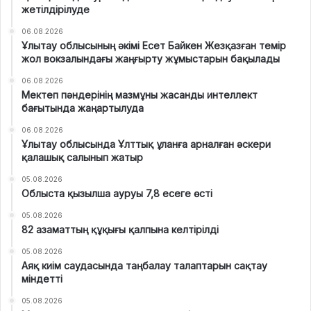
жетілдірілуде
06.08.2026
Ұлытау облысының әкімі Есет Байкен Жезқазған темір
жол вокзалындағы жаңғырту жұмыстарын бақылады
06.08.2026
Мектеп пәндерінің мазмұны жасанды интеллект
бағытында жаңартылуда
06.08.2026
Ұлытау облысында Ұлттық ұланға арналған әскери
қалашық салынып жатыр
05.08.2026
Облыста қызылша ауруы 7,8 есеге өсті
05.08.2026
82 азаматтың құқығы қалпына келтірілді
05.08.2026
Аяқ киім саудасында таңбалау талаптарын сақтау
міндетті
05.08.2026