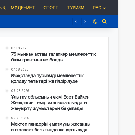
Қ
МӘДЕНИЕТ
СПОРТ
ТУРИЗМ
РУС
Switch skin
Іздеу
07.08.2026
75 мыңнан астам талапкер мемлекеттік
білім грантына ие болды
07.08.2026
Қазақстанда туризмді мемлекеттік
қолдау тетіктері жетілдірілуде
06.08.2026
Ұлытау облысының әкімі Есет Байкен
Жезқазған темір жол вокзалындағы
жаңғырту жұмыстарын бақылады
06.08.2026
Мектеп пәндерінің мазмұны жасанды
интеллект бағытында жаңартылуда