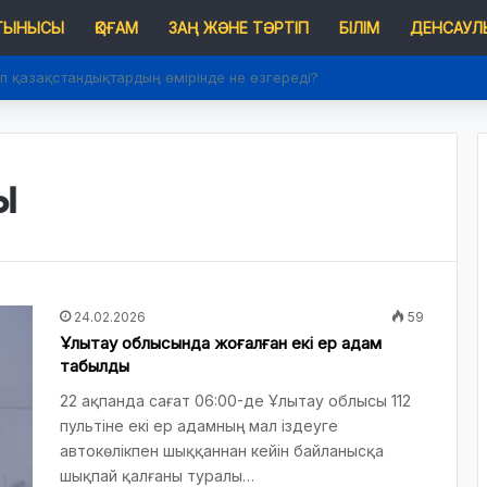
 ТЫНЫСЫ
ҚОҒАМ
ЗАҢ ЖӘНЕ ТӘРТІП
БІЛІМ
ДЕНСАУЛЫ
п қазақстандықтардың өмірінде не өзгереді?
ы
24.02.2026
59
Ұлытау облысында жоғалған екі ер адам
табылды
22 ақпанда сағат 06:00-де Ұлытау облысы 112
пультіне екі ер адамның мал іздеуге
автокөлікпен шыққаннан кейін байланысқа
шықпай қалғаны туралы…