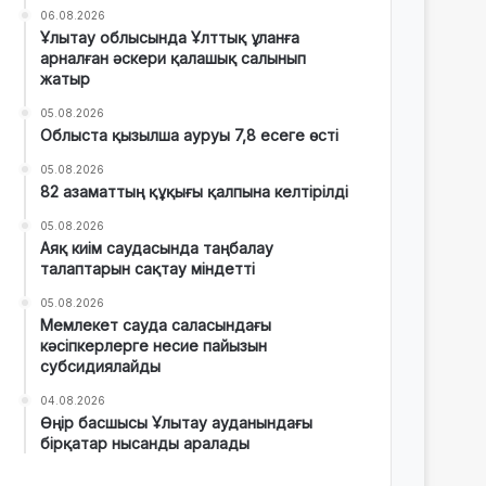
06.08.2026
Ұлытау облысында Ұлттық ұланға
арналған әскери қалашық салынып
жатыр
05.08.2026
Облыста қызылша ауруы 7,8 есеге өсті
05.08.2026
82 азаматтың құқығы қалпына келтірілді
05.08.2026
Аяқ киім саудасында таңбалау
талаптарын сақтау міндетті
05.08.2026
Мемлекет сауда саласындағы
кәсіпкерлерге несие пайызын
субсидиялайды
04.08.2026
Өңір басшысы Ұлытау ауданындағы
бірқатар нысанды аралады