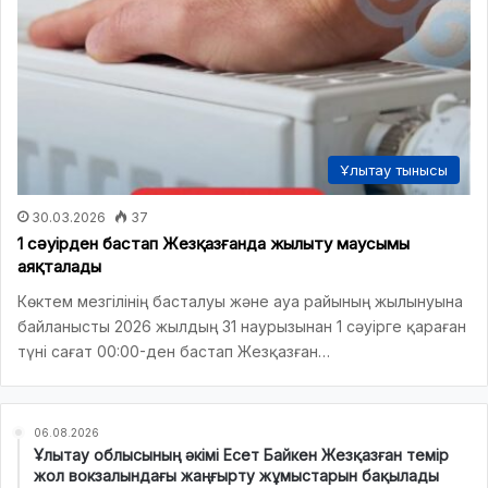
Ұлытау тынысы
30.03.2026
37
1 сәуірден бастап Жезқазғанда жылыту маусымы
аяқталады
Көктем мезгілінің басталуы және ауа райының жылынуына
байланысты 2026 жылдың 31 наурызынан 1 сәуірге қараған
түні сағат 00:00-ден бастап Жезқазған…
06.08.2026
Ұлытау облысының әкімі Есет Байкен Жезқазған темір
жол вокзалындағы жаңғырту жұмыстарын бақылады