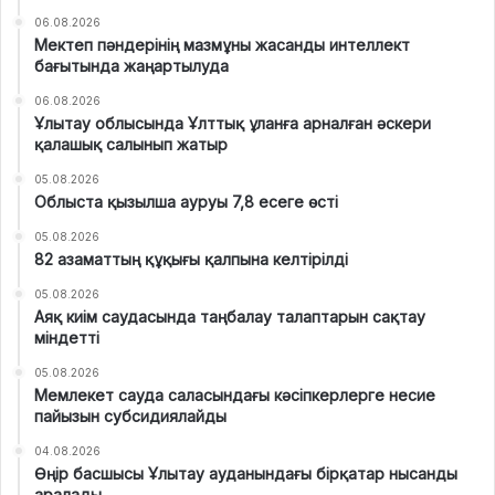
06.08.2026
Мектеп пәндерінің мазмұны жасанды интеллект
бағытында жаңартылуда
06.08.2026
Ұлытау облысында Ұлттық ұланға арналған әскери
қалашық салынып жатыр
05.08.2026
Облыста қызылша ауруы 7,8 есеге өсті
05.08.2026
82 азаматтың құқығы қалпына келтірілді
05.08.2026
Аяқ киім саудасында таңбалау талаптарын сақтау
міндетті
05.08.2026
Мемлекет сауда саласындағы кәсіпкерлерге несие
пайызын субсидиялайды
04.08.2026
Өңір басшысы Ұлытау ауданындағы бірқатар нысанды
аралады