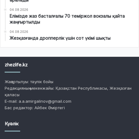
04.08.2026
Елімізде жаз басталғалы 70 теміржол вокзалы қайта
жаңғыртылды
04.08.2026
Жезқазғанда дропперлік үшін сот үкімі шықты
zhezlife.kz
Жаңартылуы: тәулік бойы
Редакцияның мекенжайы: Қазақстан Республикасы, Жезқазған
қаласы
E-mail: a.a.amirgalinov@gmail.com
Бас редактор: Айбек Әміртегі
Куәлік