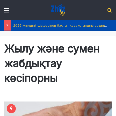
Menu
І
2026 жылдың 1 шілдесінен бастап қазақстандықтардың өмірінде не өзгереді?
Жылу және сумен
жабдықтау
кәсіпорны