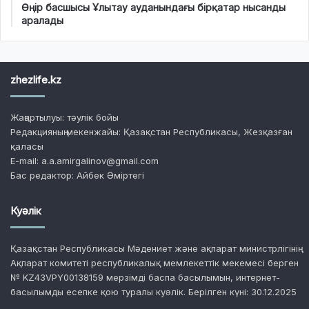
Өңір басшысы Ұлытау ауданындағы бірқатар нысанды
аралады
zhezlife.kz
Жаңартылуы: тәулік бойы
Редакцияның мекенжайы: Қазақстан Республикасы, Жезқазған
қаласы
E-mail: a.a.amirgalinov@gmail.com
Бас редактор: Айбек Әміртегі
Куәлік
Қазақстан Республикасы Мәдениет және ақпарат министрлігінің
Ақпарат комитеті республикалық мемлекеттік мекемесі берген
№ KZ43VPY00138159 мерзімді баспа басылымын, интернет-
басылымды есепке қою туралы куәлік. Берілген күні: 30.12.2025