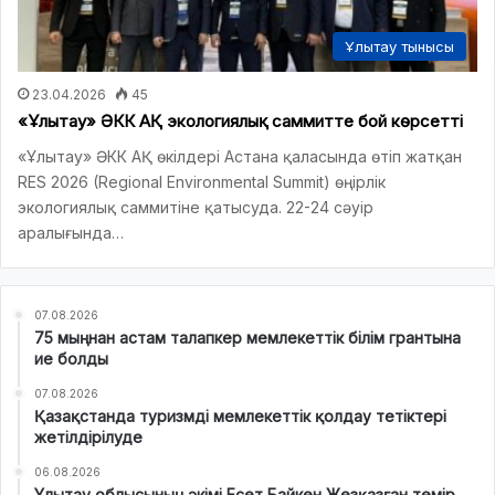
Ұлытау тынысы
23.04.2026
45
«Ұлытау» ӘКК АҚ экологиялық саммитте бой көрсетті
«Ұлытау» ӘКК АҚ өкілдері Астана қаласында өтіп жатқан
RES 2026 (Regional Environmental Summit) өңірлік
экологиялық саммитіне қатысуда. 22-24 сәуір
аралығында…
07.08.2026
75 мыңнан астам талапкер мемлекеттік білім грантына
ие болды
07.08.2026
Қазақстанда туризмді мемлекеттік қолдау тетіктері
жетілдірілуде
06.08.2026
Ұлытау облысының әкімі Есет Байкен Жезқазған темір