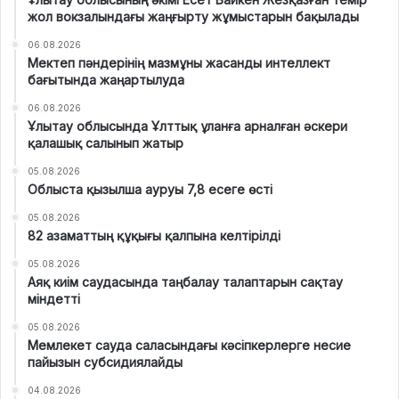
жол вокзалындағы жаңғырту жұмыстарын бақылады
06.08.2026
Мектеп пәндерінің мазмұны жасанды интеллект
бағытында жаңартылуда
06.08.2026
Ұлытау облысында Ұлттық ұланға арналған әскери
қалашық салынып жатыр
05.08.2026
Облыста қызылша ауруы 7,8 есеге өсті
05.08.2026
82 азаматтың құқығы қалпына келтірілді
05.08.2026
Аяқ киім саудасында таңбалау талаптарын сақтау
міндетті
05.08.2026
Мемлекет сауда саласындағы кәсіпкерлерге несие
пайызын субсидиялайды
04.08.2026