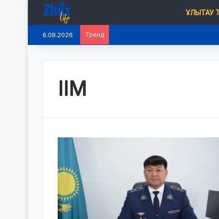
ҰЛЫТАУ
6.08.2026
Тренд
Ұлытау: 4 жылдағы жол инфрақ
ІІМ