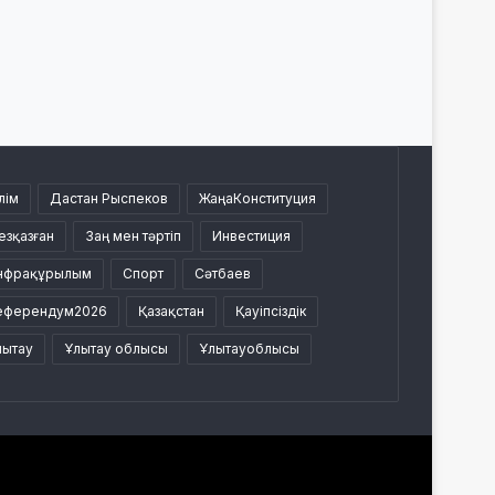
лім
Дастан Рыспеков
ЖаңаКонституция
езқазған
Заң мен тәртіп
Инвестиция
нфрақұрылым
Спорт
Сәтбаев
еферендум2026
Қазақстан
Қауіпсіздік
лытау
Ұлытау облысы
Ұлытауоблысы