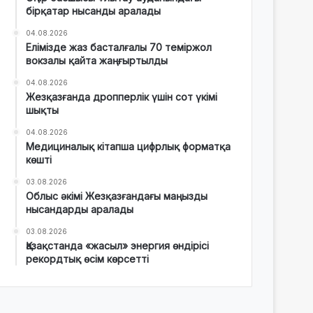
бірқатар нысанды аралады
04.08.2026
Елімізде жаз басталғалы 70 теміржол
вокзалы қайта жаңғыртылды
04.08.2026
Жезқазғанда дропперлік үшін сот үкімі
шықты
04.08.2026
Медициналық кітапша цифрлық форматқа
көшті
03.08.2026
Облыс әкімі Жезқазғандағы маңызды
нысандарды аралады
03.08.2026
Қазақстанда «жасыл» энергия өндірісі
рекордтық өсім көрсетті