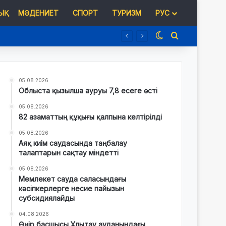
Қ
МӘДЕНИЕТ
СПОРТ
ТУРИЗМ
РУС
Switch skin
Іздеу
05.08.2026
Облыста қызылша ауруы 7,8 есеге өсті
05.08.2026
82 азаматтың құқығы қалпына келтірілді
05.08.2026
Аяқ киім саудасында таңбалау
талаптарын сақтау міндетті
05.08.2026
Мемлекет сауда саласындағы
кәсіпкерлерге несие пайызын
субсидиялайды
04.08.2026
Өңір басшысы Ұлытау ауданындағы