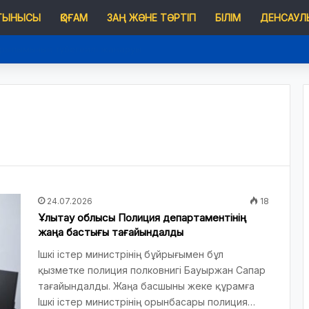
 ТЫНЫСЫ
ҚОҒАМ
ЗАҢ ЖӘНЕ ТӘРТІП
БІЛІМ
ДЕНСАУЛЫ
ұрылымының түбегейлі жаңаруы
24.07.2026
18
Ұлытау облысы Полиция департаментінің
жаңа бастығы тағайындалды
Ішкі істер министрінің бұйрығымен бұл
қызметке полиция полковнигі Бауыржан Сапар
тағайындалды. Жаңа басшыны жеке құрамға
Ішкі істер министрінің орынбасары полиция…