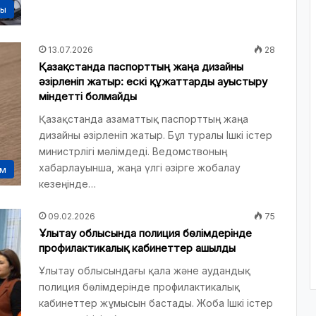
сы
13.07.2026
28
Қазақстанда паспорттың жаңа дизайны
әзірленіп жатыр: ескі құжаттарды ауыстыру
міндетті болмайды
Қазақстанда азаматтық паспорттың жаңа
дизайны әзірленіп жатыр. Бұл туралы Ішкі істер
министрлігі мәлімдеді. Ведомствоның
хабарлауынша, жаңа үлгі әзірге жобалау
ам
кезеңінде…
09.02.2026
75
Ұлытау облысында полиция бөлімдерінде
профилактикалық кабинеттер ашылды
Ұлытау облысындағы қала және аудандық
полиция бөлімдерінде профилактикалық
кабинеттер жұмысын бастады. Жоба Ішкі істер