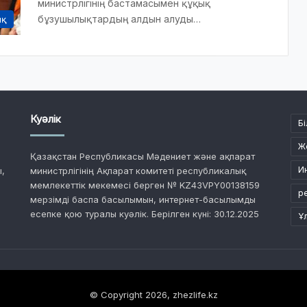
министрлігінің бастамасымен құқық
бұзушылықтардың алдын алуды…
ық
Куәлік
Бі
Ж
Қазақстан Республикасы Мәдениет және ақпарат
И
,
министрлігінің Ақпарат комитеті республикалық
мемлекеттік мекемесі берген № KZ43VPY00138159
р
мерзімді баспа басылымын, интернет-басылымды
есепке қою туралы куәлік. Берілген күні: 30.12.2025
Ұ
© Copyright 2026, zhezlife.kz