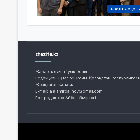
Басты жаңал
zhezlife.kz
Жаңартылуы: тәулік бойы
Редакцияның мекенжайы: Қазақстан Республикасы
Жезқазған қаласы
E-mail: a.a.amirgalinov@gmail.com
Бас редактор: Айбек Әміртегі