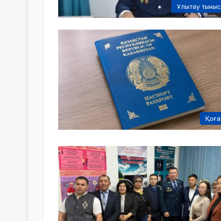
Ұлытау тыны
Қоғ