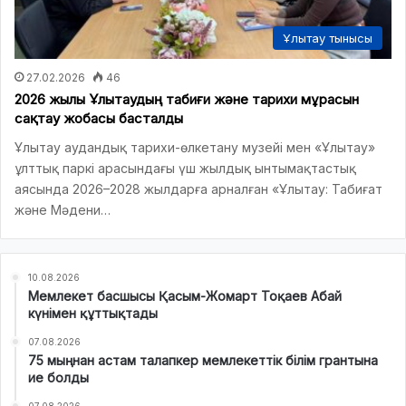
Ұлытау тынысы
27.02.2026
46
2026 жылы Ұлытаудың табиғи және тарихи мұрасын
сақтау жобасы басталды
Ұлытау аудандық тарихи-өлкетану музейі мен «Ұлытау»
ұлттық паркі арасындағы үш жылдық ынтымақтастық
аясында 2026–2028 жылдарға арналған «Ұлытау: Табиғат
және Мәдени…
10.08.2026
Мемлекет басшысы Қасым-Жомарт Тоқаев Абай
күнімен құттықтады
07.08.2026
75 мыңнан астам талапкер мемлекеттік білім грантына
ие болды
07.08.2026