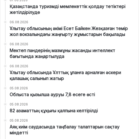
Қазақстанда туризмді мемлекеттік қолдау тетіктері
жетілдірілуде
06.08.2026
Ұлытау облысының әкімі Есет Байкен Жезқазған темір
жол вокзалындағы жаңғырту жұмыстарын бақылады
06.08.2026
Мектеп пәндерінің мазмұны жасанды интеллект
бағытында жаңартылуда
06.08.2026
Ұлытау облысында Ұлттық ұланға арналған әскери
қалашық салынып жатыр
05.08.2026
Облыста қызылша ауруы 7,8 есеге өсті
05.08.2026
82 азаматтың құқығы қалпына келтірілді
05.08.2026
Аяқ киім саудасында таңбалау талаптарын сақтау
міндетті