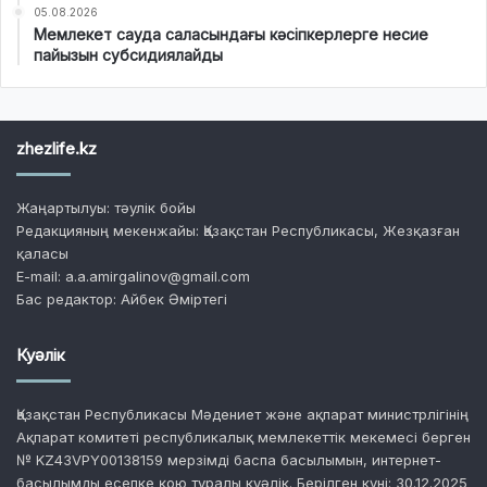
05.08.2026
Мемлекет сауда саласындағы кәсіпкерлерге несие
пайызын субсидиялайды
zhezlife.kz
Жаңартылуы: тәулік бойы
Редакцияның мекенжайы: Қазақстан Республикасы, Жезқазған
қаласы
E-mail: a.a.amirgalinov@gmail.com
Бас редактор: Айбек Әміртегі
Куәлік
Қазақстан Республикасы Мәдениет және ақпарат министрлігінің
Ақпарат комитеті республикалық мемлекеттік мекемесі берген
№ KZ43VPY00138159 мерзімді баспа басылымын, интернет-
басылымды есепке қою туралы куәлік. Берілген күні: 30.12.2025