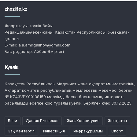
zhezlife.kz
Жаңартылуы: тәулік бойы
Редакцияның мекенжайы: Қазақстан Республикасы, Жезқазған
қаласы
E-mail: a.a.amirgalinov@gmail.com
Бас редактор: Айбек Әміртегі
Куәлік
Қазақстан Республикасы Мәдениет және ақпарат министрлігінің
Ақпарат комитеті республикалық мемлекеттік мекемесі берген
№ KZ43VPY00138159 мерзімді баспа басылымын, интернет-
басылымды есепке қою туралы куәлік. Берілген күні: 30.12.2025
Білім
Дастан Рыспеков
ЖаңаКонституция
Жезқазған
Заң мен тәртіп
Инвестиция
Инфрақұрылым
Спорт