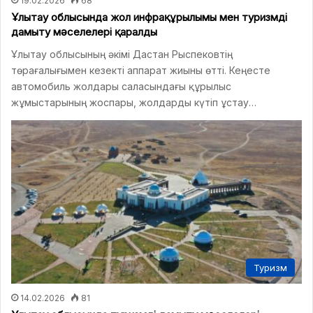
19.02.2026
68
Ұлытау облысында жол инфрақұрылымы мен туризмді
дамыту мәселелері қаралды
Ұлытау облысының әкімі Дастан Рыспековтің
төрағалығымен кезекті аппарат жиыны өтті. Кеңесте
автомобиль жолдары саласындағы құрылыс
жұмыстарының жоспары, жолдарды күтіп ұстау…
Туризм
14.02.2026
81