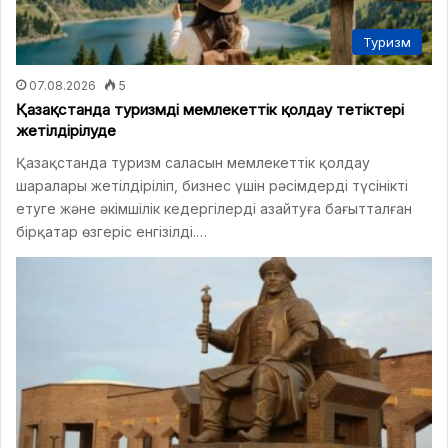
Туризм
07.08.2026
5
Қазақстанда туризмді мемлекеттік қолдау тетіктері
жетілдірілуде
Қазақстанда туризм саласын мемлекеттік қолдау
шаралары жетілдіріліп, бизнес үшін рәсімдерді түсінікті
етуге және әкімшілік кедергілерді азайтуға бағытталған
бірқатар өзгеріс енгізілді.…