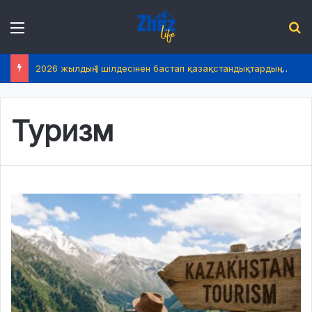
Menu
І
2026 жылдың 1 шілдесінен бастап қазақстандықтардың өмірінде не өзгереді?
Туризм