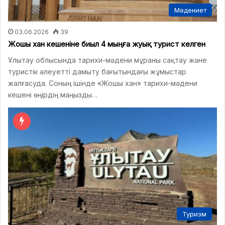
Мәдениет
03.06.2026
39
Жошы хан кешеніне биыл 4 мыңға жуық турист келген
Ұлытау облысында тарихи-мәдени мұраны сақтау және
туристік әлеуетті дамыту бағытындағы жұмыстар
жалғасуда. Соның ішінде «Жошы хан» тарихи-мәдени
кешені өңірдің маңызды…
Туризм