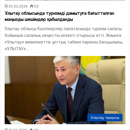
20.02.2026
53
Ұлытау облысында туризмді дамытуға бағытталған
маңызды шешімдер қабылданды
Ұлытау облысы Кәсіпкерлер палатасында туризм саласы
бойынша салалық кеңестің кезекті отырысы өтті. Жиынға
«Ұлытау» мемлекеттік ұлттық табиғи паркінің басшылығы,
«ҰЛЫТАУ»…
Ұлытау тынысы