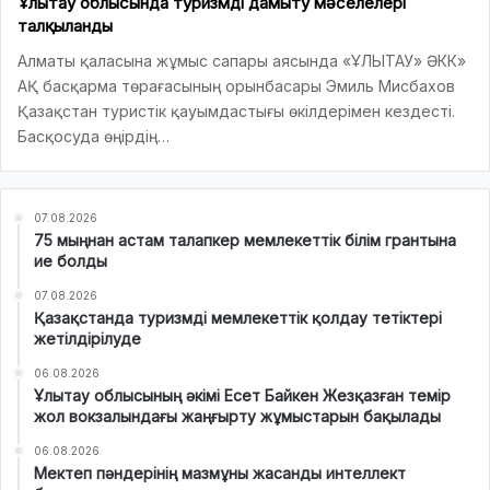
Ұлытау облысында туризмді дамыту мәселелері
талқыланды
Алматы қаласына жұмыс сапары аясында «ҰЛЫТАУ» ӘКК»
АҚ басқарма төрағасының орынбасары Эмиль Мисбахов
Қазақстан туристік қауымдастығы өкілдерімен кездесті.
Басқосуда өңірдің…
07.08.2026
75 мыңнан астам талапкер мемлекеттік білім грантына
ие болды
07.08.2026
Қазақстанда туризмді мемлекеттік қолдау тетіктері
жетілдірілуде
06.08.2026
Ұлытау облысының әкімі Есет Байкен Жезқазған темір
жол вокзалындағы жаңғырту жұмыстарын бақылады
06.08.2026
Мектеп пәндерінің мазмұны жасанды интеллект