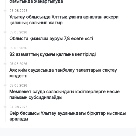
бағытында жаңартылуда
06.08.2026
Ұлытау облысында Ұлттық ұланға арналған әскери
қалашық салынып жатыр
05.08.2026
Облыста қызылша ауруы 7,8 есеге өсті
05.08.2026
82 азаматтың құқығы қалпына келтірілді
05.08.2026
Аяқ киім саудасында таңбалау талаптарын сақтау
міндетті
05.08.2026
Мемлекет сауда саласындағы кәсіпкерлерге несие
пайызын субсидиялайды
04.08.2026
Өңір басшысы Ұлытау ауданындағы бірқатар нысанды
аралады